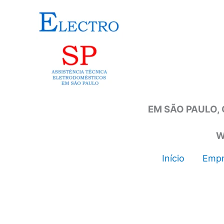
Ir
para
o
conteúdo
EM SÃO PAULO, 
W
Início
Empr