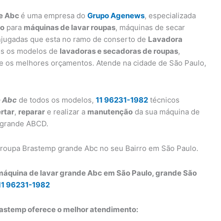
de Abc
é uma empresa do
Grupo Agenews
, especializada
o
para
máquinas de lavar roupas
, máquinas de secar
njugadas que esta no ramo de conserto de
Lavadora
os os modelos de
lavadoras e secadoras de roupas
,
re os melhores orçamentos. Atende na cidade de São Paulo,
e Abc
de todos os modelos,
11 96231-1982
técnicos
rtar
,
reparar
e realizar a
manutenção
da sua máquina de
e grande ABCD.
 roupa Brastemp grande Abc no seu Bairro em São Paulo.
 máquina de lavar grande Abc em São Paulo, grande São
11 96231-1982
astemp oferece o melhor atendimento: