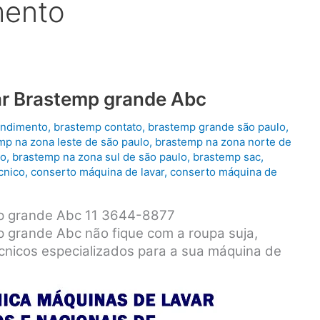
mento
r Brastemp grande Abc
endimento
,
brastemp contato
,
brastemp grande são paulo
,
mp na zona leste de são paulo
,
brastemp na zona norte de
lo
,
brastemp na zona sul de são paulo
,
brastemp sac
,
cnico
,
conserto máquina de lavar
,
conserto máquina de
p grande Abc 11 3644-8877
 grande Abc não fique com a roupa suja,
cnicos especializados para a sua máquina de