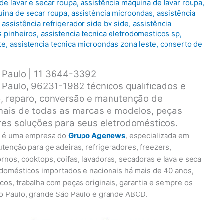
de lavar e secar roupa
,
assistência máquina de lavar roupa
,
uina de secar roupa
,
assistência microondas
,
assistência
,
assistência refrigerador side by side
,
assistência
s pinheiros
,
assistencia tecnica eletrodomesticos sp
,
te
,
assistencia tecnica microondas zona leste
,
conserto de
 Paulo | 11 3644-3392
 Paulo, 96231-1982 técnicos qualificados e
o, reparo, conversão e manutenção de
nais de todas as marcas e modelos, peças
ores soluções para seus eletrodomésticos.
o
é uma empresa do
Grupo Agenews
, especializada em
tenção para geladeiras, refrigeradores, freezers,
ornos, cooktops, coifas, lavadoras, secadoras e lava e seca
odomésticos importados e nacionais há mais de 40 anos,
os, trabalha com peças originais, garantia e sempre os
o Paulo, grande São Paulo e grande ABCD.