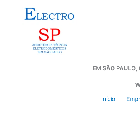
Ir
para
o
conteúdo
EM SÃO PAULO, 
W
Início
Empr