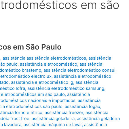
letrodomésticos em são
icos em São Paulo
o
,
assisténcia assistência eletrodomésticos
,
assistência
são paulo
,
assistência eletrodoméstico
,
assistência
rodoméstico brastemp
,
assistência eletrodoméstico consul
,
letrodoméstico electrolux
,
assistência eletrodoméstico
rtado
,
assistência eletrodoméstico lg
,
assistência
méstico lofra
,
assistência eletrodoméstico samsung
,
a eletrodomésticos em são paulo
,
assistência
trodomésticos nacionais e importados
,
assistência
cia eletrodomésticos são paulo
,
assistência fogão
,
stência forno elétrico
,
assistência freezer
,
assistência
deia frost free
,
assistência geladeira
,
assistência geladeira
ia lavadora
,
assistência máquina de lavar
,
assistência