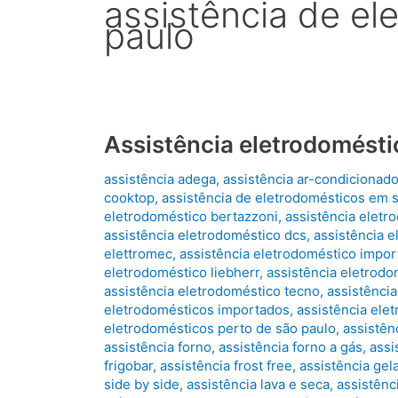
assistência de e
paulo
Assistência eletrodomést
assistência adega
,
assistência ar-condicionad
cooktop
,
assistência de eletrodomésticos em 
eletrodoméstico bertazzoni
,
assistência elet
assistência eletrodoméstico dcs
,
assistência e
elettromec
,
assistência eletrodoméstico impo
eletrodoméstico liebherr
,
assistência eletrodo
assistência eletrodoméstico tecno
,
assistênci
eletrodomésticos importados
,
assistência ele
eletrodomésticos perto de são paulo
,
assistên
assistência forno
,
assistência forno a gás
,
assi
frigobar
,
assistência frost free
,
assistência gela
side by side
,
assistência lava e seca
,
assistênc