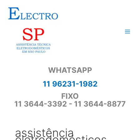
Ir
para
o
conteúdo
WHATSAPP
11 96231-1982
FIXO
11 3644-3392 - 11 3644-8877
assistência
eletrodomésticos