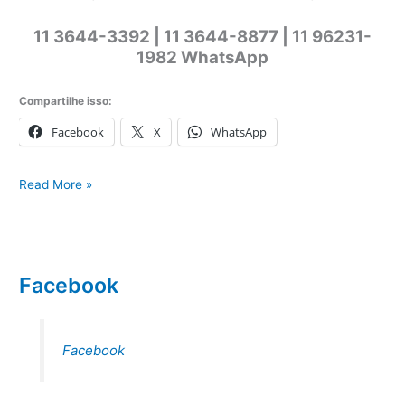
11 3644-3392 | 11 3644-8877 | 11 96231-
1982 WhatsApp
Compartilhe isso:
Facebook
X
WhatsApp
Assistência
Read More »
eletrodomésticos
em
São
Paulo
Facebook
Facebook